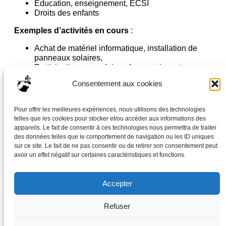
Education, enseignement, ECSI
Droits des enfants
Exemples d’activités en cours
:
Achat de matériel informatique, installation de
panneaux solaires,
Participation aux salaires des enseignants,
Achat de différents matériels pour équiper deux
Consentement aux cookies
salles de classes,
Soutien à l’association AZATH, qui travaille avec
les enfants de la région de Port au Prince, pour
Pour offrir les meilleures expériences, nous utilisons des technologies
éviter leur enrôlement dans les gangs
telles que les cookies pour stocker et/ou accéder aux informations des
appareils. Le fait de consentir à ces technologies nous permettra de traiter
Objectifs du Développement Durable (ODD) que les
des données telles que le comportement de navigation ou les ID uniques
projets servent
:
sur ce site. Le fait de ne pas consentir ou de retirer son consentement peut
avoir un effet négatif sur certaines caractéristiques et fonctions.
4 – Éducation de qualité : Assurer l’accès de tous
à une éducation équitable et de qualité.
10 – Inégalités réduites : Réduire les inégalités
Accepter
au sein et entre les pays.
Refuser
Précédent
Suivant